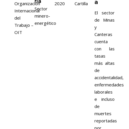
ría
a
Organización
2020
Cartilla
Sector
Internacional
El sector
minero-
del
de Minas
energético
Trabajo –
y
OIT
Canteras
cuenta
con las
tasas
más altas
de
accidentalidad,
enfermedades
laborales
e incluso
de
muertes
reportadas
por