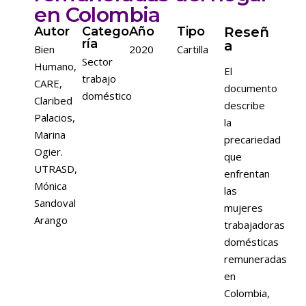
en Colombia
Autor
Catego
Año
Tipo
Reseñ
ría
a
Bien
2020
Cartilla
Sector
Humano
,
El
trabajo
CARE
,
documento
doméstico
Claribed
describe
Palacios
,
la
Marina
precariedad
Ogier.
que
UTRASD
,
enfrentan
Mónica
las
Sandoval
mujeres
Arango
trabajadoras
domésticas
remuneradas
en
Colombia,