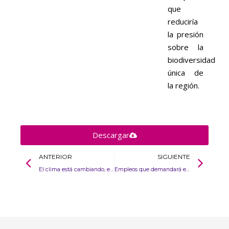
que
reduciría
la presión
sobre la
biodiversidad
única de
la región.
Descargar
ANTERIOR
SIGUIENTE
El clima está cambiando, el empleo también
Empleos que demandará el sector energético: nuevas oportunidades sostenibles