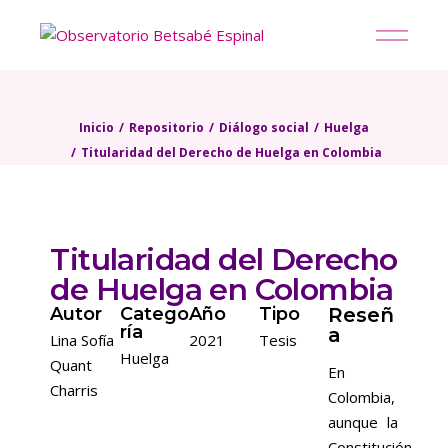
Inicio
Repositorio
Diálogo social
Huelga
Titularidad del Derecho de Huelga en Colombia
Titularidad del Derecho
de Huelga en Colombia
Autor
Catego
Año
Tipo
Reseñ
ría
a
Lina Sofía
2021
Tesis
Huelga
Quant
En
Charris
Colombia,
aunque la
Constitución